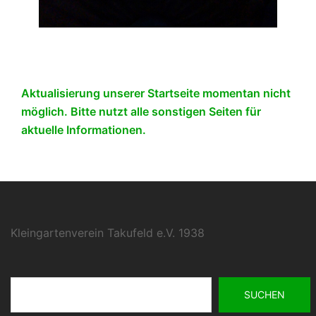
Aktualisierung unserer Startseite momentan nicht
möglich. Bitte nutzt alle sonstigen Seiten für
aktuelle Informationen.
Kleingartenverein Takufeld e.V. 1938
Suchen
SUCHEN